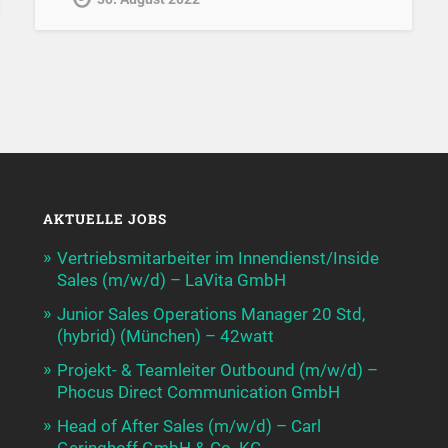
AKTUELLE JOBS
Vertriebsmitarbeiter im Innendienst/Inside
Sales (m/w/d) – LaVita GmbH
Junior Sales Operations Manager 20 Std,
(hybrid) (München) – 42watt
Projekt- & Teamleiter Outbound (m/w/d) –
Phocus Direct Communication GmbH
Head of After Sales (m/w/d) – Carl
Geringhoff GmbH & Co. KG