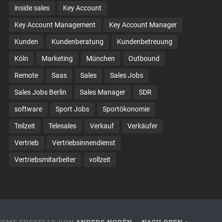
inside sales
Key Account
Key Account Management
Key Account Manager
Kunden
Kundenberatung
Kundenbetreuung
Köln
Marketing
München
Outbound
Remote
Saas
Sales
Sales Jobs
Sales Jobs Berlin
Sales Manager
SDR
software
Sport Jobs
Sportökonomie
Teilzeit
Telesales
Verkauf
Verkäufer
Vertrieb
Vertriebsinnendienst
Vertriebsmitarbeiter
vollzeit
HEME ERSTELLT VON
ANDERS NORÉN
—
NACH OBEN ↑