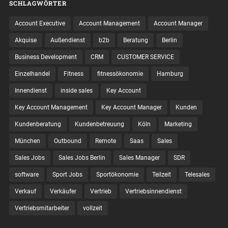
SCHLAGWÖRTER
Account Executive
Account Management
Account Manager
Akquise
Außendienst
b2b
Beratung
Berlin
Business Development
CRM
CUSTOMER SERVICE
Einzelhandel
Fitness
fitnessökonomie
Hamburg
Innendienst
inside sales
Key Account
Key Account Management
Key Account Manager
Kunden
Kundenberatung
Kundenbetreuung
Köln
Marketing
München
Outbound
Remote
Saas
Sales
Sales Jobs
Sales Jobs Berlin
Sales Manager
SDR
software
Sport Jobs
Sportökonomie
Teilzeit
Telesales
Verkauf
Verkäufer
Vertrieb
Vertriebsinnendienst
Vertriebsmitarbeiter
vollzeit