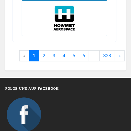
«
1
2
3
4
5
6
...
323
»
FOLGE UNS AUF FACEBOOK