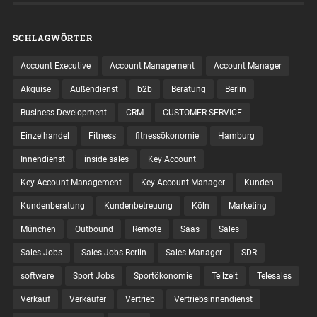
SCHLAGWÖRTER
Account Executive
Account Management
Account Manager
Akquise
Außendienst
b2b
Beratung
Berlin
Business Development
CRM
CUSTOMER SERVICE
Einzelhandel
Fitness
fitnessökonomie
Hamburg
Innendienst
inside sales
Key Account
Key Account Management
Key Account Manager
Kunden
Kundenberatung
Kundenbetreuung
Köln
Marketing
München
Outbound
Remote
Saas
Sales
Sales Jobs
Sales Jobs Berlin
Sales Manager
SDR
software
Sport Jobs
Sportökonomie
Teilzeit
Telesales
Verkauf
Verkäufer
Vertrieb
Vertriebsinnendienst