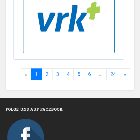
«
1
2
3
4
5
6
...
24
»
FOLGE UNS AUF FACEBOOK