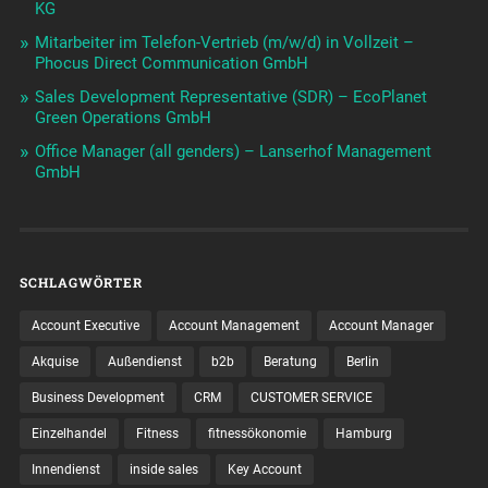
KG
Mitarbeiter im Telefon-Vertrieb (m/w/d) in Vollzeit –
Phocus Direct Communication GmbH
Sales Development Representative (SDR) – EcoPlanet
Green Operations GmbH
Office Manager (all genders) – Lanserhof Management
GmbH
SCHLAGWÖRTER
Account Executive
Account Management
Account Manager
Akquise
Außendienst
b2b
Beratung
Berlin
Business Development
CRM
CUSTOMER SERVICE
Einzelhandel
Fitness
fitnessökonomie
Hamburg
Innendienst
inside sales
Key Account