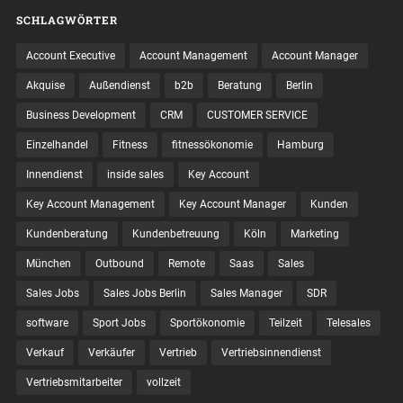
SCHLAGWÖRTER
Account Executive
Account Management
Account Manager
Akquise
Außendienst
b2b
Beratung
Berlin
Business Development
CRM
CUSTOMER SERVICE
Einzelhandel
Fitness
fitnessökonomie
Hamburg
Innendienst
inside sales
Key Account
Key Account Management
Key Account Manager
Kunden
Kundenberatung
Kundenbetreuung
Köln
Marketing
München
Outbound
Remote
Saas
Sales
Sales Jobs
Sales Jobs Berlin
Sales Manager
SDR
software
Sport Jobs
Sportökonomie
Teilzeit
Telesales
Verkauf
Verkäufer
Vertrieb
Vertriebsinnendienst
Vertriebsmitarbeiter
vollzeit