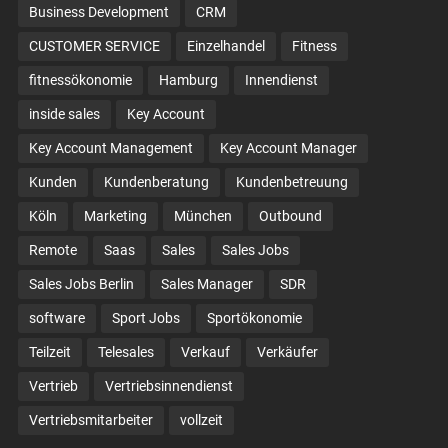
Business Development
CRM
CUSTOMER SERVICE
Einzelhandel
Fitness
fitnessökonomie
Hamburg
Innendienst
inside sales
Key Account
Key Account Management
Key Account Manager
Kunden
Kundenberatung
Kundenbetreuung
Köln
Marketing
München
Outbound
Remote
Saas
Sales
Sales Jobs
Sales Jobs Berlin
Sales Manager
SDR
software
Sport Jobs
Sportökonomie
Teilzeit
Telesales
Verkauf
Verkäufer
Vertrieb
Vertriebsinnendienst
Vertriebsmitarbeiter
vollzeit