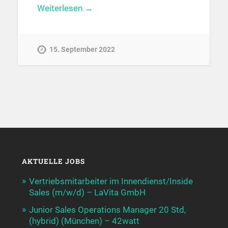
Weiterlesen →
15. September 2022
AKTUELLE JOBS
Vertriebsmitarbeiter im Innendienst/Inside
Sales (m/w/d) – LaVita GmbH
Junior Sales Operations Manager 20 Std,
(hybrid) (München) – 42watt