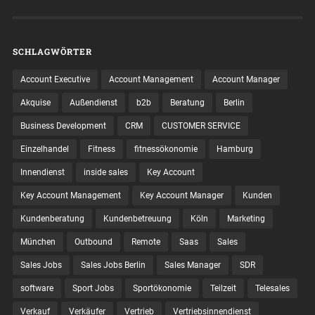
SCHLAGWÖRTER
Account Executive
Account Management
Account Manager
Akquise
Außendienst
b2b
Beratung
Berlin
Business Development
CRM
CUSTOMER SERVICE
Einzelhandel
Fitness
fitnessökonomie
Hamburg
Innendienst
inside sales
Key Account
Key Account Management
Key Account Manager
Kunden
Kundenberatung
Kundenbetreuung
Köln
Marketing
München
Outbound
Remote
Saas
Sales
Sales Jobs
Sales Jobs Berlin
Sales Manager
SDR
software
Sport Jobs
Sportökonomie
Teilzeit
Telesales
Verkauf
Verkäufer
Vertrieb
Vertriebsinnendienst