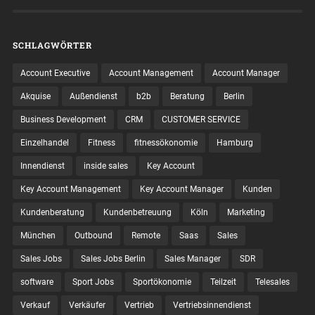
SCHLAGWÖRTER
Account Executive
Account Management
Account Manager
Akquise
Außendienst
b2b
Beratung
Berlin
Business Development
CRM
CUSTOMER SERVICE
Einzelhandel
Fitness
fitnessökonomie
Hamburg
Innendienst
inside sales
Key Account
Key Account Management
Key Account Manager
Kunden
Kundenberatung
Kundenbetreuung
Köln
Marketing
München
Outbound
Remote
Saas
Sales
Sales Jobs
Sales Jobs Berlin
Sales Manager
SDR
software
Sport Jobs
Sportökonomie
Teilzeit
Telesales
Verkauf
Verkäufer
Vertrieb
Vertriebsinnendienst