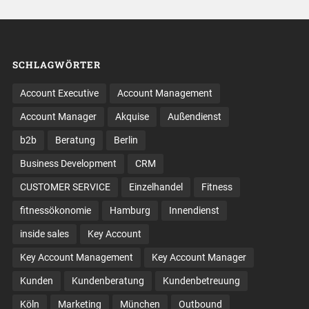
SCHLAGWÖRTER
Account Executive
Account Management
Account Manager
Akquise
Außendienst
b2b
Beratung
Berlin
Business Development
CRM
CUSTOMER SERVICE
Einzelhandel
Fitness
fitnessökonomie
Hamburg
Innendienst
inside sales
Key Account
Key Account Management
Key Account Manager
Kunden
Kundenberatung
Kundenbetreuung
Köln
Marketing
München
Outbound