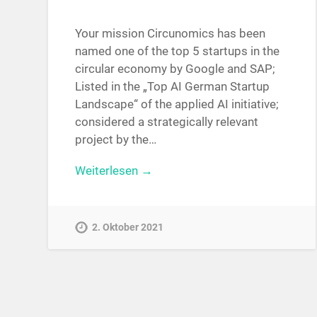
Your mission Circunomics has been
named one of the top 5 startups in the
circular economy by Google and SAP;
Listed in the „Top AI German Startup
Landscape“ of the applied AI initiative;
considered a strategically relevant
project by the…
Weiterlesen →
2. Oktober 2021