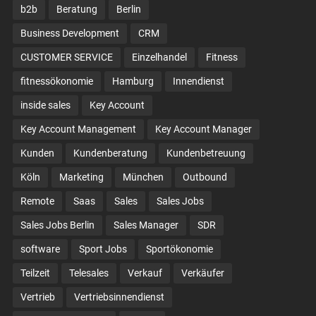
b2b
Beratung
Berlin
Business Development
CRM
CUSTOMER SERVICE
Einzelhandel
Fitness
fitnessökonomie
Hamburg
Innendienst
inside sales
Key Account
Key Account Management
Key Account Manager
Kunden
Kundenberatung
Kundenbetreuung
Köln
Marketing
München
Outbound
Remote
Saas
Sales
Sales Jobs
Sales Jobs Berlin
Sales Manager
SDR
software
Sport Jobs
Sportökonomie
Teilzeit
Telesales
Verkauf
Verkäufer
Vertrieb
Vertriebsinnendienst