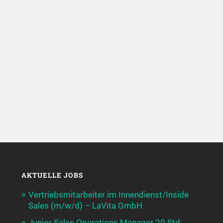
AKTUELLE JOBS
Vertriebsmitarbeiter im Innendienst/Inside
Sales (m/w/d) – LaVita GmbH
Junior Sales Operations Manager 20 Std,