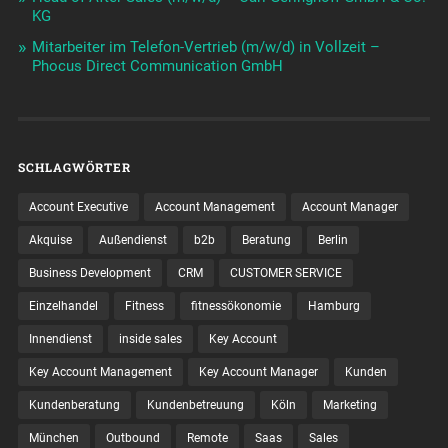
KG
Mitarbeiter im Telefon-Vertrieb (m/w/d) in Vollzeit –
Phocus Direct Communication GmbH
SCHLAGWÖRTER
Account Executive
Account Management
Account Manager
Akquise
Außendienst
b2b
Beratung
Berlin
Business Development
CRM
CUSTOMER SERVICE
Einzelhandel
Fitness
fitnessökonomie
Hamburg
Innendienst
inside sales
Key Account
Key Account Management
Key Account Manager
Kunden
Kundenberatung
Kundenbetreuung
Köln
Marketing
München
Outbound
Remote
Saas
Sales