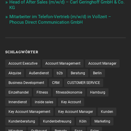
Head of After Sales (m/w/d) – Carl Geringhoff GmbH & Co.
KG
Mitarbeiter im Telefon-Vertrieb (m/w/d) in Vollzeit –
Phocus Direct Communication GmbH
SCHLAGWÖRTER
Account Executive
Account Management
Account Manager
Akquise
Außendienst
b2b
Beratung
Berlin
Business Development
CRM
CUSTOMER SERVICE
Einzelhandel
Fitness
fitnessökonomie
Hamburg
Innendienst
inside sales
Key Account
Key Account Management
Key Account Manager
Kunden
Kundenberatung
Kundenbetreuung
Köln
Marketing
München
Outbound
Remote
Saas
Sales