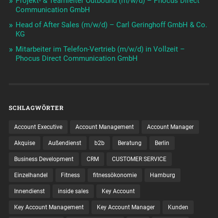
Projekt- & Teamleiter Outbound (m/w/d) – Phocus Direct
Communication GmbH
Head of After Sales (m/w/d) – Carl Geringhoff GmbH & Co.
KG
Mitarbeiter im Telefon-Vertrieb (m/w/d) in Vollzeit –
Phocus Direct Communication GmbH
SCHLAGWÖRTER
Account Executive
Account Management
Account Manager
Akquise
Außendienst
b2b
Beratung
Berlin
Business Development
CRM
CUSTOMER SERVICE
Einzelhandel
Fitness
fitnessökonomie
Hamburg
Innendienst
inside sales
Key Account
Key Account Management
Key Account Manager
Kunden