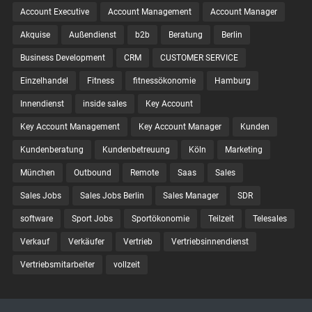
Account Executive
Account Management
Account Manager
Akquise
Außendienst
b2b
Beratung
Berlin
Business Development
CRM
CUSTOMER SERVICE
Einzelhandel
Fitness
fitnessökonomie
Hamburg
Innendienst
inside sales
Key Account
Key Account Management
Key Account Manager
Kunden
Kundenberatung
Kundenbetreuung
Köln
Marketing
München
Outbound
Remote
Saas
Sales
Sales Jobs
Sales Jobs Berlin
Sales Manager
SDR
software
Sport Jobs
Sportökonomie
Teilzeit
Telesales
Verkauf
Verkäufer
Vertrieb
Vertriebsinnendienst
Vertriebsmitarbeiter
vollzeit