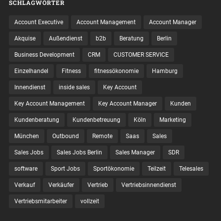
SCHLAGWÖRTER
Account Executive
Account Management
Account Manager
Akquise
Außendienst
b2b
Beratung
Berlin
Business Development
CRM
CUSTOMER SERVICE
Einzelhandel
Fitness
fitnessökonomie
Hamburg
Innendienst
inside sales
Key Account
Key Account Management
Key Account Manager
Kunden
Kundenberatung
Kundenbetreuung
Köln
Marketing
München
Outbound
Remote
Saas
Sales
Sales Jobs
Sales Jobs Berlin
Sales Manager
SDR
software
Sport Jobs
Sportökonomie
Teilzeit
Telesales
Verkauf
Verkäufer
Vertrieb
Vertriebsinnendienst
Vertriebsmitarbeiter
vollzeit