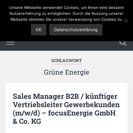
Unsere Webseite verwendet Cookies, um Ihnen eine bessere
Sales Jobs
Nutzererfahrung zu ermöglichen. Durch die Nutzung unserer
Webseite stimmen Sie unserer Verwendung von Cookies zu.
OK
Datenschutzerklärung
SCHLAGWORT
Grüne Energie
Sales Manager B2B / künftiger
Vertriebsleiter Gewerbekunden
(m/w/d) – focusEnergie GmbH
& Co. KG