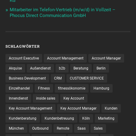
KG
Mitarbeiter im Telefon-Vertrieb (m/w/d) in Vollzeit –
Phocus Direct Communication GmbH
SCHLAGWÖRTER
Account Executive
Account Management
Account Manager
Akquise
Außendienst
b2b
Beratung
Berlin
Business Development
CRM
CUSTOMER SERVICE
Einzelhandel
Fitness
fitnessökonomie
Hamburg
Innendienst
inside sales
Key Account
Key Account Management
Key Account Manager
Kunden
Kundenberatung
Kundenbetreuung
Köln
Marketing
München
Outbound
Remote
Saas
Sales