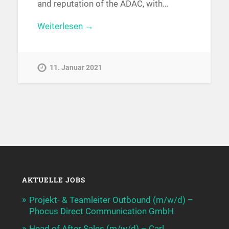
and reputation of the ADAC, with…
Weiterlesen →
11. Januar 2021
AKTUELLE JOBS
Projekt- & Teamleiter Outbound (m/w/d) –
Phocus Direct Communication GmbH
Head of After Sales (m/w/d) – Carl