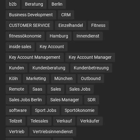
b2b
Beratung
Berlin
Business Development
CRM
CUSTOMER SERVICE
Einzelhandel
Fitness
fitnessökonomie
Hamburg
Innendienst
inside sales
Key Account
Key Account Management
Key Account Manager
Kunden
Kundenberatung
Kundenbetreuung
Köln
Marketing
München
Outbound
Remote
Saas
Sales
Sales Jobs
Sales Jobs Berlin
Sales Manager
SDR
software
Sport Jobs
Sportökonomie
Teilzeit
Telesales
Verkauf
Verkäufer
Vertrieb
Vertriebsinnendienst