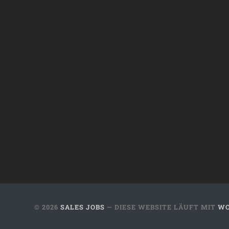
© 2026
SALES JOBS
— DIESE WEBSITE LÄUFT MIT
WO