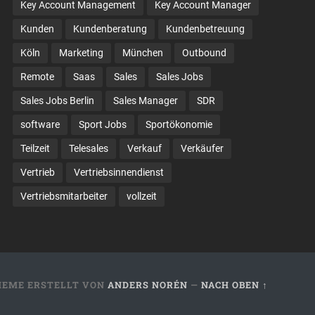
Key Account Management
Key Account Manager
Kunden
Kundenberatung
Kundenbetreuung
Köln
Marketing
München
Outbound
Remote
Saas
Sales
Sales Jobs
Sales Jobs Berlin
Sales Manager
SDR
software
Sport Jobs
Sportökonomie
Teilzeit
Telesales
Verkauf
Verkäufer
Vertrieb
Vertriebsinnendienst
Vertriebsmitarbeiter
vollzeit
HEME ERSTELLT VON
ANDERS NORÉN
—
NACH OBEN ↑