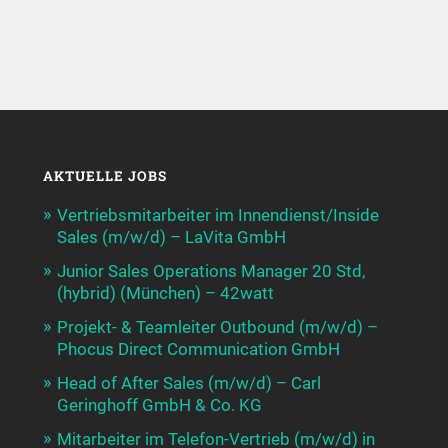
AKTUELLE JOBS
Vertriebsmitarbeiter im Innendienst/Inside
Sales (m/w/d) – LaVita GmbH
Junior Sales Operations Manager 20 Std,
(hybrid) (München) – 42watt
Projekt- & Teamleiter Outbound (m/w/d) –
Phocus Direct Communication GmbH
Head of After Sales (m/w/d) – Carl
Geringhoff GmbH & Co. KG
Mitarbeiter im Telefon-Vertrieb (m/w/d) in