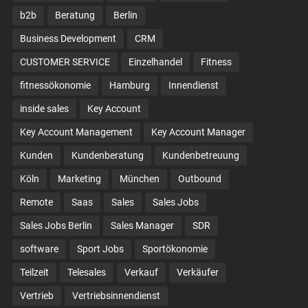
b2b
Beratung
Berlin
Business Development
CRM
CUSTOMER SERVICE
Einzelhandel
Fitness
fitnessökonomie
Hamburg
Innendienst
inside sales
Key Account
Key Account Management
Key Account Manager
Kunden
Kundenberatung
Kundenbetreuung
Köln
Marketing
München
Outbound
Remote
Saas
Sales
Sales Jobs
Sales Jobs Berlin
Sales Manager
SDR
software
Sport Jobs
Sportökonomie
Teilzeit
Telesales
Verkauf
Verkäufer
Vertrieb
Vertriebsinnendienst