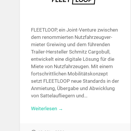
FLEET­LOOP, ein Joint-Ven­ture zwi­schen
dem re­nom­mier­ten Nutz­fahr­zeug­ver­
mie­ter Greiwing und dem füh­ren­den
Trai­ler-Her­stel­ler Schmitz Cargo­bull,
ent­wi­ckelt ei­ne di­gi­ta­le Lö­sung für die
Mie­te von Nutz­fahr­zeu­gen. Mit ei­nem
fort­schritt­li­chen Mo­bi­li­täts­kon­zept
setzt FLEET­LOOP neue Stan­dards in der
An­mie­tung, Über­ga­be und Ab­wick­lung
von Sat­tel­auf­lie­gern und…
Weiterlesen →