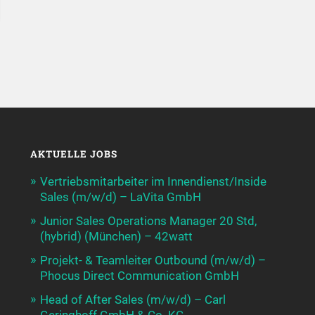
AKTUELLE JOBS
Vertriebsmitarbeiter im Innendienst/Inside
Sales (m/w/d) – LaVita GmbH
Junior Sales Operations Manager 20 Std,
(hybrid) (München) – 42watt
Projekt- & Teamleiter Outbound (m/w/d) –
Phocus Direct Communication GmbH
Head of After Sales (m/w/d) – Carl
Geringhoff GmbH & Co. KG