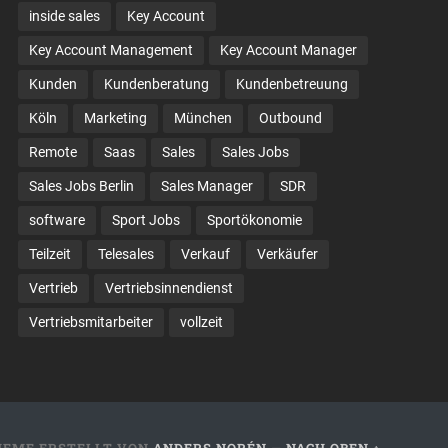
inside sales
Key Account
Key Account Management
Key Account Manager
Kunden
Kundenberatung
Kundenbetreuung
Köln
Marketing
München
Outbound
Remote
Saas
Sales
Sales Jobs
Sales Jobs Berlin
Sales Manager
SDR
software
Sport Jobs
Sportökonomie
Teilzeit
Telesales
Verkauf
Verkäufer
Vertrieb
Vertriebsinnendienst
Vertriebsmitarbeiter
vollzeit
HEME ERSTELLT VON
ANDERS NORÉN
—
NACH OBEN ↑