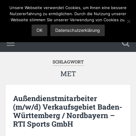
Unsere Webseite verwendet Cookies, um Ihnen eine bessere
Sales Jobs
Nutzererfahrung zu ermöglichen. Durch die Nutzung unserer
Webseite stimmen Sie unserer Verwendung von Cookies zu.
OK
Datenschutzerklärung
SCHLAGWORT
MET
Außendienstmitarbeiter
(m/w/d) Verkaufsgebiet Baden-
Württemberg / Nordbayern –
RTI Sports GmbH