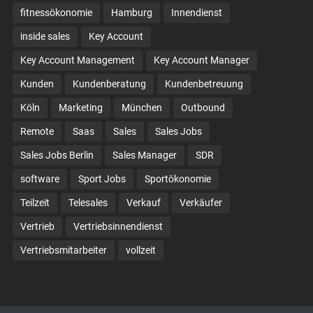
fitnessökonomie
Hamburg
Innendienst
inside sales
Key Account
Key Account Management
Key Account Manager
Kunden
Kundenberatung
Kundenbetreuung
Köln
Marketing
München
Outbound
Remote
Saas
Sales
Sales Jobs
Sales Jobs Berlin
Sales Manager
SDR
software
Sport Jobs
Sportökonomie
Teilzeit
Telesales
Verkauf
Verkäufer
Vertrieb
Vertriebsinnendienst
Vertriebsmitarbeiter
vollzeit