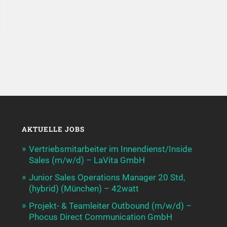
AKTUELLE JOBS
Vertriebsmitarbeiter im Innendienst/Inside
Sales (m/w/d) – LaVita GmbH
Junior Sales Operations Manager 20 Std,
(hybrid) (München) – 42watt
Projekt- & Teamleiter Outbound (m/w/d) –
Phocus Direct Communication GmbH