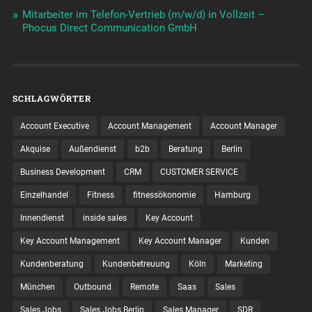
Mitarbeiter im Telefon-Vertrieb (m/w/d) in Vollzeit –
Phocus Direct Communication GmbH
SCHLAGWÖRTER
Account Executive
Account Management
Account Manager
Akquise
Außendienst
b2b
Beratung
Berlin
Business Development
CRM
CUSTOMER SERVICE
Einzelhandel
Fitness
fitnessökonomie
Hamburg
Innendienst
inside sales
Key Account
Key Account Management
Key Account Manager
Kunden
Kundenberatung
Kundenbetreuung
Köln
Marketing
München
Outbound
Remote
Saas
Sales
Sales Jobs
Sales Jobs Berlin
Sales Manager
SDR