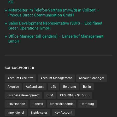
KG
Mitarbeiter im Telefon-Vertrieb (m/w/d) in Vollzeit –
Phocus Direct Communication GmbH
Sales Development Representative (SDR) – EcoPlanet
Green Operations GmbH
Office Manager (all genders) – Lanserhof Management
GmbH
SCHLAGWÖRTER
Account Executive
Account Management
Account Manager
Akquise
Außendienst
b2b
Beratung
Berlin
Business Development
CRM
CUSTOMER SERVICE
Einzelhandel
Fitness
fitnessökonomie
Hamburg
Innendienst
inside sales
Key Account