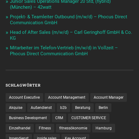
Junior Sales Operations Manager 20 Std, (hybrid)
(München) – 42watt
Projekt- & Teamleiter Outbound (m/w/d) – Phocus Direct
Communication GmbH
Head of After Sales (m/w/d) – Carl Geringhoff GmbH & Co.
KG
Mitarbeiter im Telefon-Vertrieb (m/w/d) in Vollzeit –
Phocus Direct Communication GmbH
SCHLAGWÖRTER
Account Executive
Account Management
Account Manager
Akquise
Außendienst
b2b
Beratung
Berlin
Business Development
CRM
CUSTOMER SERVICE
Einzelhandel
Fitness
fitnessökonomie
Hamburg
Innendienst
inside sales
Key Account