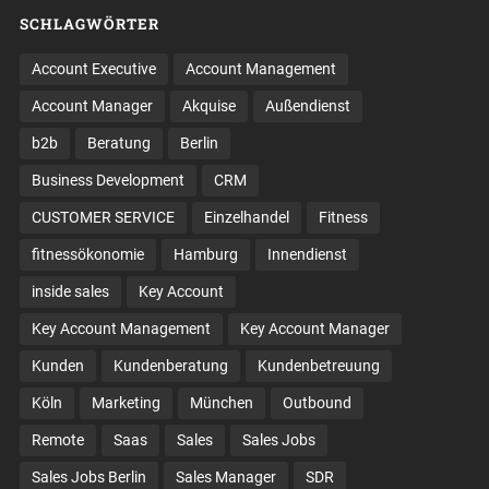
SCHLAGWÖRTER
Account Executive
Account Management
Account Manager
Akquise
Außendienst
b2b
Beratung
Berlin
Business Development
CRM
CUSTOMER SERVICE
Einzelhandel
Fitness
fitnessökonomie
Hamburg
Innendienst
inside sales
Key Account
Key Account Management
Key Account Manager
Kunden
Kundenberatung
Kundenbetreuung
Köln
Marketing
München
Outbound
Remote
Saas
Sales
Sales Jobs
Sales Jobs Berlin
Sales Manager
SDR