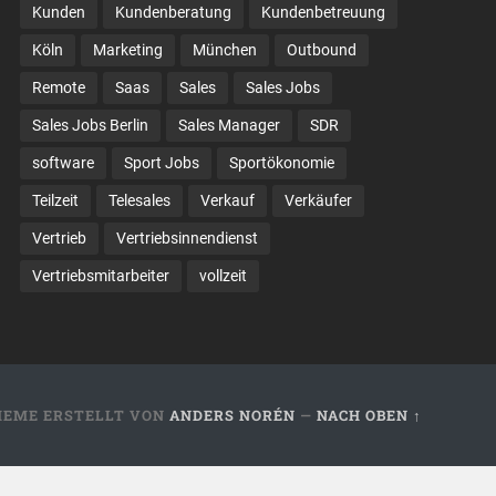
Kunden
Kundenberatung
Kundenbetreuung
Köln
Marketing
München
Outbound
Remote
Saas
Sales
Sales Jobs
Sales Jobs Berlin
Sales Manager
SDR
software
Sport Jobs
Sportökonomie
Teilzeit
Telesales
Verkauf
Verkäufer
Vertrieb
Vertriebsinnendienst
Vertriebsmitarbeiter
vollzeit
HEME ERSTELLT VON
ANDERS NORÉN
—
NACH OBEN ↑