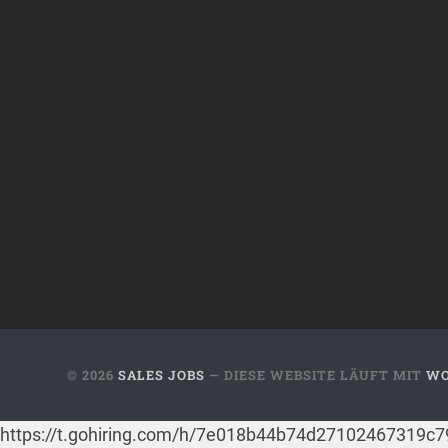
© 2026
SALES JOBS
— DIESE WEBSITE LÄUFT MIT
WO
https://t.gohiring.com/h/7e018b44b74d27102467319