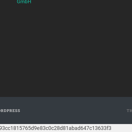
GmbH
RDPRESS
T
c793cc1815765d9e83c0c28d81abad647c13633f3