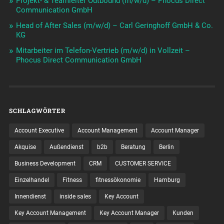
Projekt- & Teamleiter Outbound (m/w/d) – Phocus Direct
Communication GmbH
Head of After Sales (m/w/d) – Carl Geringhoff GmbH & Co.
KG
Mitarbeiter im Telefon-Vertrieb (m/w/d) in Vollzeit –
Phocus Direct Communication GmbH
SCHLAGWÖRTER
Account Executive
Account Management
Account Manager
Akquise
Außendienst
b2b
Beratung
Berlin
Business Development
CRM
CUSTOMER SERVICE
Einzelhandel
Fitness
fitnessökonomie
Hamburg
Innendienst
inside sales
Key Account
Key Account Management
Key Account Manager
Kunden