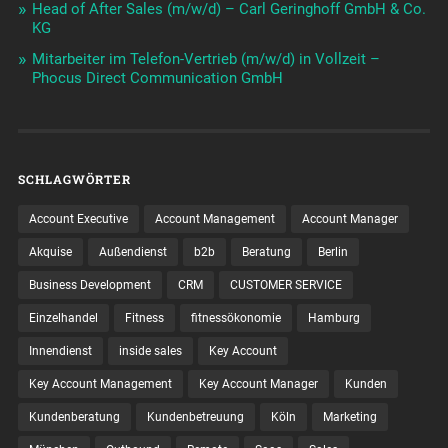
Head of After Sales (m/w/d) – Carl Geringhoff GmbH & Co.
KG
Mitarbeiter im Telefon-Vertrieb (m/w/d) in Vollzeit –
Phocus Direct Communication GmbH
SCHLAGWÖRTER
Account Executive
Account Management
Account Manager
Akquise
Außendienst
b2b
Beratung
Berlin
Business Development
CRM
CUSTOMER SERVICE
Einzelhandel
Fitness
fitnessökonomie
Hamburg
Innendienst
inside sales
Key Account
Key Account Management
Key Account Manager
Kunden
Kundenberatung
Kundenbetreuung
Köln
Marketing