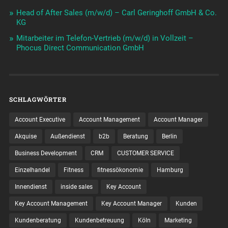
Head of After Sales (m/w/d) – Carl Geringhoff GmbH & Co.
KG
Mitarbeiter im Telefon-Vertrieb (m/w/d) in Vollzeit –
Phocus Direct Communication GmbH
SCHLAGWÖRTER
Account Executive
Account Management
Account Manager
Akquise
Außendienst
b2b
Beratung
Berlin
Business Development
CRM
CUSTOMER SERVICE
Einzelhandel
Fitness
fitnessökonomie
Hamburg
Innendienst
inside sales
Key Account
Key Account Management
Key Account Manager
Kunden
Kundenberatung
Kundenbetreuung
Köln
Marketing