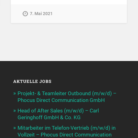
7. Mai 2021
AKTUELLE JOBS
Projekt- & Teamleiter Outbound (m/w/d) –
Phocus Direct Communication GmbH
Head of After Sales (m/w/d) – Carl
Geringhoff GmbH & Co. KG
Mitarbeiter im Telefon-Vertrieb (m/w/d) in
Vollzeit – Phocus Direct Communication