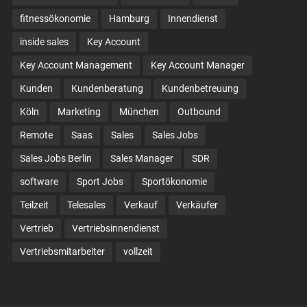
fitnessökonomie
Hamburg
Innendienst
inside sales
Key Account
Key Account Management
Key Account Manager
Kunden
Kundenberatung
Kundenbetreuung
Köln
Marketing
München
Outbound
Remote
Saas
Sales
Sales Jobs
Sales Jobs Berlin
Sales Manager
SDR
software
Sport Jobs
Sportökonomie
Teilzeit
Telesales
Verkauf
Verkäufer
Vertrieb
Vertriebsinnendienst
Vertriebsmitarbeiter
vollzeit