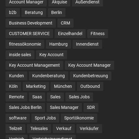
Account Manager
Akquise
Außendienst
b2b
Beratung
Berlin
Business Development
CRM
CUSTOMER SERVICE
Einzelhandel
Fitness
fitnessökonomie
Hamburg
Innendienst
inside sales
Key Account
Key Account Management
Key Account Manager
Kunden
Kundenberatung
Kundenbetreuung
Köln
Marketing
München
Outbound
Remote
Saas
Sales
Sales Jobs
Sales Jobs Berlin
Sales Manager
SDR
software
Sport Jobs
Sportökonomie
Teilzeit
Telesales
Verkauf
Verkäufer