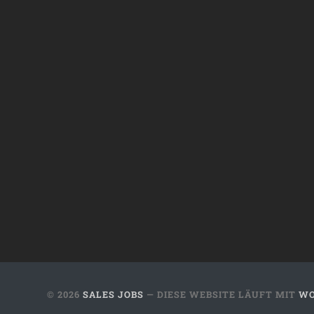
© 2026
SALES JOBS
— DIESE WEBSITE LÄUFT MIT
WO