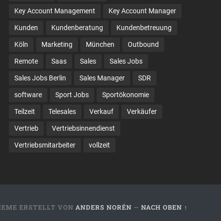
Key Account Management
Key Account Manager
Kunden
Kundenberatung
Kundenbetreuung
Köln
Marketing
München
Outbound
Remote
Saas
Sales
Sales Jobs
Sales Jobs Berlin
Sales Manager
SDR
software
Sport Jobs
Sportökonomie
Teilzeit
Telesales
Verkauf
Verkäufer
Vertrieb
Vertriebsinnendienst
Vertriebsmitarbeiter
vollzeit
HEME ERSTELLT VON
ANDERS NORÉN
—
NACH OBEN ↑