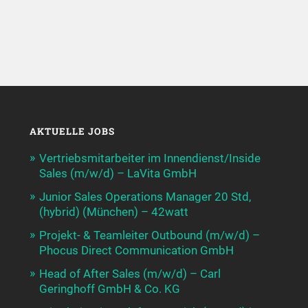
AKTUELLE JOBS
Vertriebsmitarbeiter im Innendienst/Inside
Sales (m/w/d) – LaVita GmbH
Junior Sales Operations Manager 20 Std,
(hybrid) (München) – 42watt
Projekt- & Teamleiter Outbound (m/w/d) –
Phocus Direct Communication GmbH
Head of After Sales (m/w/d) – Carl
Geringhoff GmbH & Co. KG