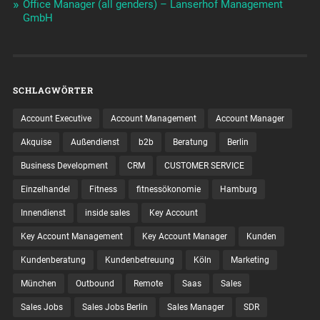
Office Manager (all genders) – Lanserhof Management
GmbH
SCHLAGWÖRTER
Account Executive
Account Management
Account Manager
Akquise
Außendienst
b2b
Beratung
Berlin
Business Development
CRM
CUSTOMER SERVICE
Einzelhandel
Fitness
fitnessökonomie
Hamburg
Innendienst
inside sales
Key Account
Key Account Management
Key Account Manager
Kunden
Kundenberatung
Kundenbetreuung
Köln
Marketing
München
Outbound
Remote
Saas
Sales
Sales Jobs
Sales Jobs Berlin
Sales Manager
SDR