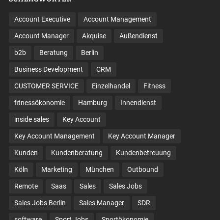
Account Executive
Account Management
Account Manager
Akquise
Außendienst
b2b
Beratung
Berlin
Business Development
CRM
CUSTOMER SERVICE
Einzelhandel
Fitness
fitnessökonomie
Hamburg
Innendienst
inside sales
Key Account
Key Account Management
Key Account Manager
Kunden
Kundenberatung
Kundenbetreuung
Köln
Marketing
München
Outbound
Remote
Saas
Sales
Sales Jobs
Sales Jobs Berlin
Sales Manager
SDR
software
Sport Jobs
Sportökonomie