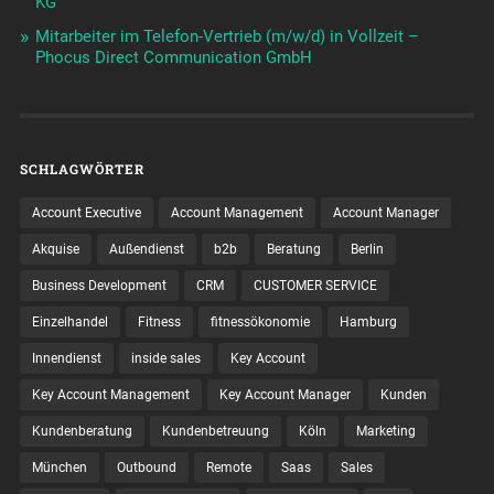
KG
Mitarbeiter im Telefon-Vertrieb (m/w/d) in Vollzeit –
Phocus Direct Communication GmbH
SCHLAGWÖRTER
Account Executive
Account Management
Account Manager
Akquise
Außendienst
b2b
Beratung
Berlin
Business Development
CRM
CUSTOMER SERVICE
Einzelhandel
Fitness
fitnessökonomie
Hamburg
Innendienst
inside sales
Key Account
Key Account Management
Key Account Manager
Kunden
Kundenberatung
Kundenbetreuung
Köln
Marketing
München
Outbound
Remote
Saas
Sales