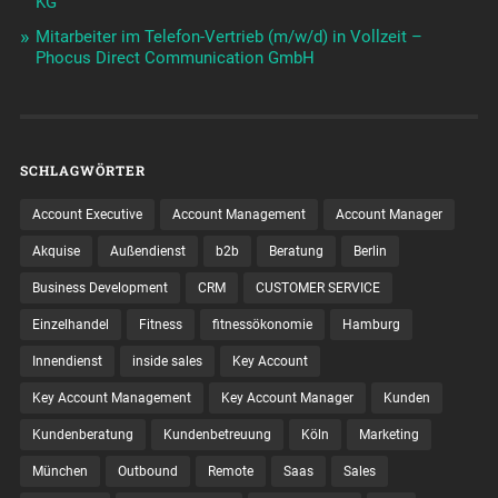
KG
Mitarbeiter im Telefon-Vertrieb (m/w/d) in Vollzeit –
Phocus Direct Communication GmbH
SCHLAGWÖRTER
Account Executive
Account Management
Account Manager
Akquise
Außendienst
b2b
Beratung
Berlin
Business Development
CRM
CUSTOMER SERVICE
Einzelhandel
Fitness
fitnessökonomie
Hamburg
Innendienst
inside sales
Key Account
Key Account Management
Key Account Manager
Kunden
Kundenberatung
Kundenbetreuung
Köln
Marketing
München
Outbound
Remote
Saas
Sales