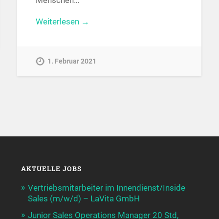
Menschen…
Weiterlesen →
1. Februar 2021
AKTUELLE JOBS
Vertriebsmitarbeiter im Innendienst/Inside
Sales (m/w/d) – LaVita GmbH
Junior Sales Operations Manager 20 Std,