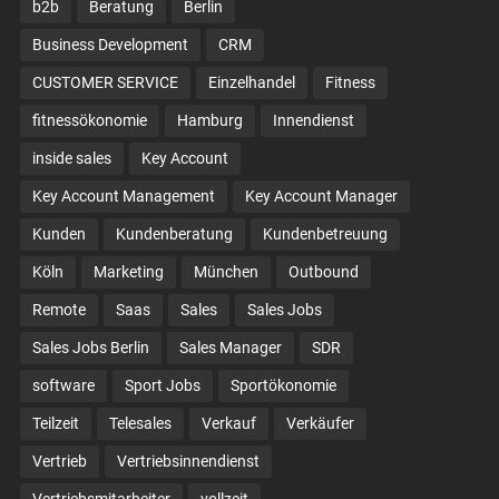
b2b
Beratung
Berlin
Business Development
CRM
CUSTOMER SERVICE
Einzelhandel
Fitness
fitnessökonomie
Hamburg
Innendienst
inside sales
Key Account
Key Account Management
Key Account Manager
Kunden
Kundenberatung
Kundenbetreuung
Köln
Marketing
München
Outbound
Remote
Saas
Sales
Sales Jobs
Sales Jobs Berlin
Sales Manager
SDR
software
Sport Jobs
Sportökonomie
Teilzeit
Telesales
Verkauf
Verkäufer
Vertrieb
Vertriebsinnendienst
Vertriebsmitarbeiter
vollzeit