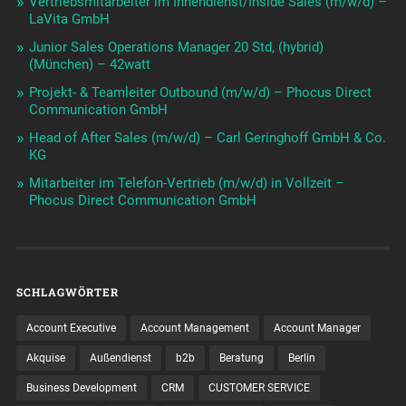
Vertriebsmitarbeiter im Innendienst/Inside Sales (m/w/d) –
LaVita GmbH
Junior Sales Operations Manager 20 Std, (hybrid)
(München) – 42watt
Projekt- & Teamleiter Outbound (m/w/d) – Phocus Direct
Communication GmbH
Head of After Sales (m/w/d) – Carl Geringhoff GmbH & Co.
KG
Mitarbeiter im Telefon-Vertrieb (m/w/d) in Vollzeit –
Phocus Direct Communication GmbH
SCHLAGWÖRTER
Account Executive
Account Management
Account Manager
Akquise
Außendienst
b2b
Beratung
Berlin
Business Development
CRM
CUSTOMER SERVICE