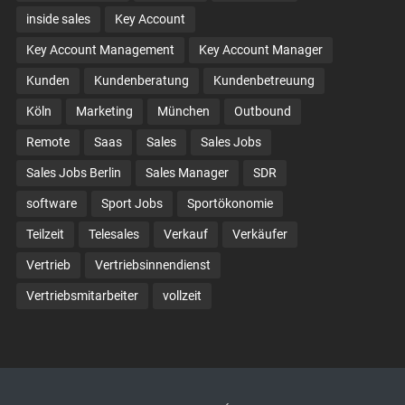
inside sales
Key Account
Key Account Management
Key Account Manager
Kunden
Kundenberatung
Kundenbetreuung
Köln
Marketing
München
Outbound
Remote
Saas
Sales
Sales Jobs
Sales Jobs Berlin
Sales Manager
SDR
software
Sport Jobs
Sportökonomie
Teilzeit
Telesales
Verkauf
Verkäufer
Vertrieb
Vertriebsinnendienst
Vertriebsmitarbeiter
vollzeit