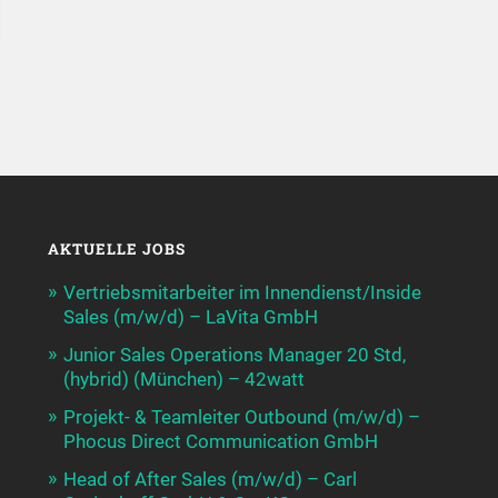
AKTUELLE JOBS
Vertriebsmitarbeiter im Innendienst/Inside
Sales (m/w/d) – LaVita GmbH
Junior Sales Operations Manager 20 Std,
(hybrid) (München) – 42watt
Projekt- & Teamleiter Outbound (m/w/d) –
Phocus Direct Communication GmbH
Head of After Sales (m/w/d) – Carl