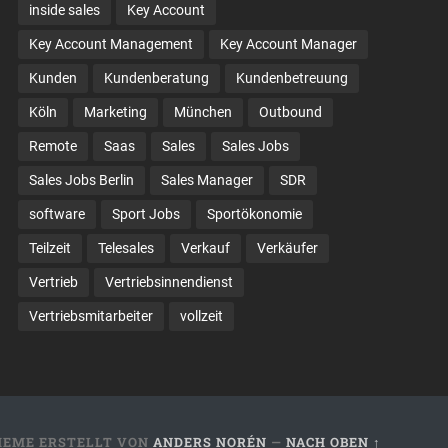
inside sales
Key Account
Key Account Management
Key Account Manager
Kunden
Kundenberatung
Kundenbetreuung
Köln
Marketing
München
Outbound
Remote
Saas
Sales
Sales Jobs
Sales Jobs Berlin
Sales Manager
SDR
software
Sport Jobs
Sportökonomie
Teilzeit
Telesales
Verkauf
Verkäufer
Vertrieb
Vertriebsinnendienst
Vertriebsmitarbeiter
vollzeit
HEME ERSTELLT VON
ANDERS NORÉN
—
NACH OBEN ↑