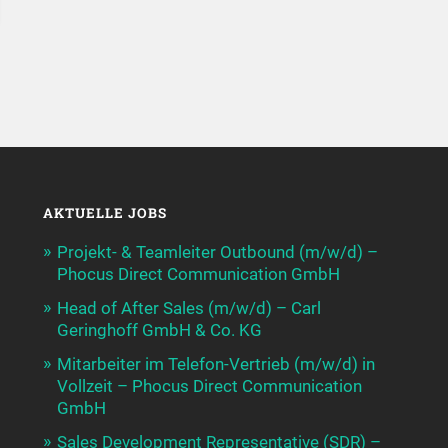
AKTUELLE JOBS
Projekt- & Teamleiter Outbound (m/w/d) –
Phocus Direct Communication GmbH
Head of After Sales (m/w/d) – Carl
Geringhoff GmbH & Co. KG
Mitarbeiter im Telefon-Vertrieb (m/w/d) in
Vollzeit – Phocus Direct Communication
GmbH
Sales Development Representative (SDR) –