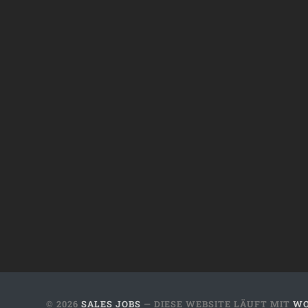
© 2026
SALES JOBS
— DIESE WEBSITE LÄUFT MIT
WO