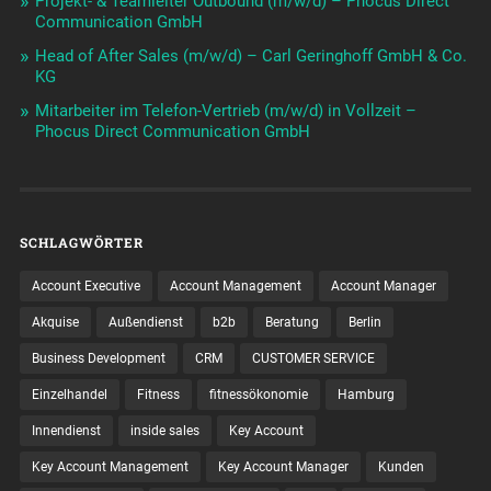
Projekt- & Teamleiter Outbound (m/w/d) – Phocus Direct
Communication GmbH
Head of After Sales (m/w/d) – Carl Geringhoff GmbH & Co.
KG
Mitarbeiter im Telefon-Vertrieb (m/w/d) in Vollzeit –
Phocus Direct Communication GmbH
SCHLAGWÖRTER
Account Executive
Account Management
Account Manager
Akquise
Außendienst
b2b
Beratung
Berlin
Business Development
CRM
CUSTOMER SERVICE
Einzelhandel
Fitness
fitnessökonomie
Hamburg
Innendienst
inside sales
Key Account
Key Account Management
Key Account Manager
Kunden