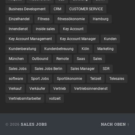
Business Development
CRM
CUSTOMER SERVICE
Einzelhandel
Fitness
fitnessökonomie
Hamburg
Innendienst
inside sales
Key Account
Key Account Management
Key Account Manager
Kunden
Kundenberatung
Kundenbetreuung
Köln
Marketing
München
Outbound
Remote
Saas
Sales
Sales Jobs
Sales Jobs Berlin
Sales Manager
SDR
software
Sport Jobs
Sportökonomie
Teilzeit
Telesales
Verkauf
Verkäufer
Vertrieb
Vertriebsinnendienst
Vertriebsmitarbeiter
vollzeit
© 2026
SALES JOBS
NACH OBEN ↑