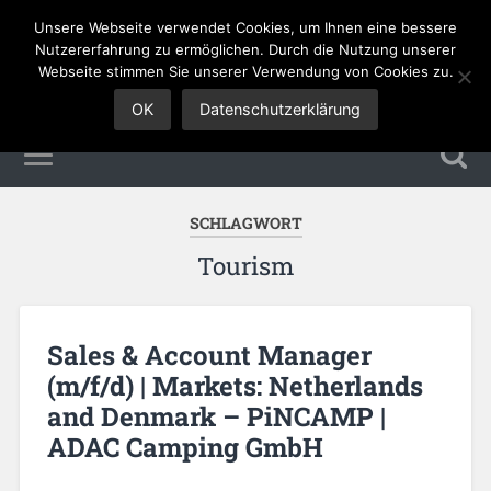
Unsere Webseite verwendet Cookies, um Ihnen eine bessere
Sales Jobs
Nutzererfahrung zu ermöglichen. Durch die Nutzung unserer
Webseite stimmen Sie unserer Verwendung von Cookies zu.
OK
Datenschutzerklärung
SCHLAGWORT
Tourism
Sales & Account Manager
(m/f/d) | Markets: Netherlands
and Denmark – PiNCAMP |
ADAC Camping GmbH