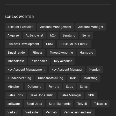
SCHLAGWÖRTER
Account Executive
Account Management
Account Manager
Akquise
Außendienst
b2b
Beratung
Berlin
Business Development
CRM
CUSTOMER SERVICE
Einzelhandel
Fitness
fitnessökonomie
Hamburg
Innendienst
inside sales
Key Account
Key Account Management
Key Account Manager
Kunden
Kundenberatung
Kundenbetreuung
Köln
Marketing
München
Outbound
Remote
Saas
Sales
Sales Jobs
Sales Jobs Berlin
Sales Manager
SDR
software
Sport Jobs
Sportökonomie
Teilzeit
Telesales
Verkauf
Verkäufer
Vertrieb
Vertriebsinnendienst