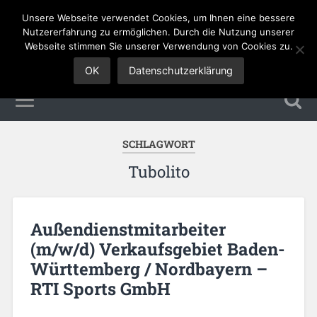
Unsere Webseite verwendet Cookies, um Ihnen eine bessere
Sales Jobs
Nutzererfahrung zu ermöglichen. Durch die Nutzung unserer
Webseite stimmen Sie unserer Verwendung von Cookies zu.
OK
Datenschutzerklärung
SCHLAGWORT
Tubolito
Außendienstmitarbeiter
(m/w/d) Verkaufsgebiet Baden-
Württemberg / Nordbayern –
RTI Sports GmbH