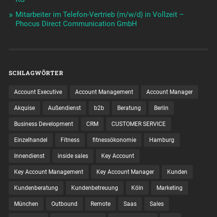
Mitarbeiter im Telefon-Vertrieb (m/w/d) in Vollzeit –
Phocus Direct Communication GmbH
SCHLAGWÖRTER
Account Executive
Account Management
Account Manager
Akquise
Außendienst
b2b
Beratung
Berlin
Business Development
CRM
CUSTOMER SERVICE
Einzelhandel
Fitness
fitnessökonomie
Hamburg
Innendienst
inside sales
Key Account
Key Account Management
Key Account Manager
Kunden
Kundenberatung
Kundenbetreuung
Köln
Marketing
München
Outbound
Remote
Saas
Sales