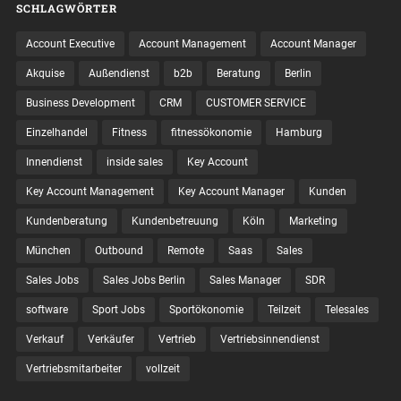
SCHLAGWÖRTER
Account Executive
Account Management
Account Manager
Akquise
Außendienst
b2b
Beratung
Berlin
Business Development
CRM
CUSTOMER SERVICE
Einzelhandel
Fitness
fitnessökonomie
Hamburg
Innendienst
inside sales
Key Account
Key Account Management
Key Account Manager
Kunden
Kundenberatung
Kundenbetreuung
Köln
Marketing
München
Outbound
Remote
Saas
Sales
Sales Jobs
Sales Jobs Berlin
Sales Manager
SDR
software
Sport Jobs
Sportökonomie
Teilzeit
Telesales
Verkauf
Verkäufer
Vertrieb
Vertriebsinnendienst
Vertriebsmitarbeiter
vollzeit