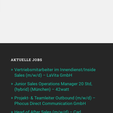
AKTUELLE JOBS
Vertriebsmitarbeiter im Innendienst/Inside
Sales (m/w/d) – LaVita GmbH
Junior Sales Operations Manager 20 Std,
(hybrid) (München) – 42watt
Projekt- & Teamleiter Outbound (m/w/d) –
Phocus Direct Communication GmbH
Head of After Sales (m/w/d) – Carl