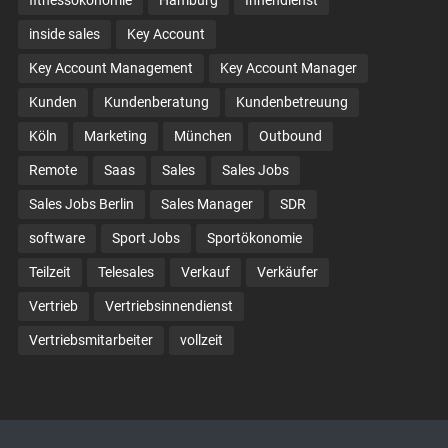
fitnessökonomie
Hamburg
Innendienst
inside sales
Key Account
Key Account Management
Key Account Manager
Kunden
Kundenberatung
Kundenbetreuung
Köln
Marketing
München
Outbound
Remote
Saas
Sales
Sales Jobs
Sales Jobs Berlin
Sales Manager
SDR
software
Sport Jobs
Sportökonomie
Teilzeit
Telesales
Verkauf
Verkäufer
Vertrieb
Vertriebsinnendienst
Vertriebsmitarbeiter
vollzeit