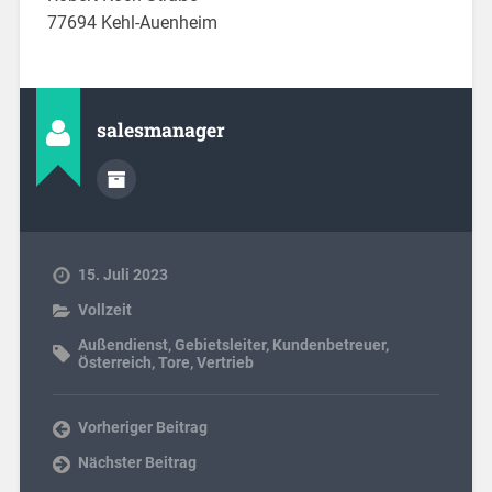
77694 Kehl-Auenheim
salesmanager
15. Juli 2023
Vollzeit
Außendienst
,
Gebietsleiter
,
Kundenbetreuer
,
Österreich
,
Tore
,
Vertrieb
Vorheriger Beitrag
Nächster Beitrag